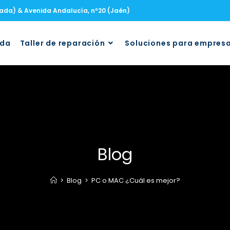
nada) & Avenida Andalucía, nº20 (Jaén)
uda
Taller de reparación
Soluciones para empres
Blog
>
Blog
>
PC o MAC ¿Cuál es mejor?