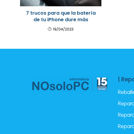
7 trucos para que la batería
de tu iPhone dure más
19/04/2023
| Rep
Reball
Repara
Repara
Repara