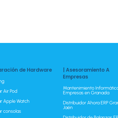
aración de Hardware
| Asesoramiento A
Empresas
ing
Mantenimiento Informátic
r Air Pod
Empresas en Granada
r Apple Watch
Distribuidor Ahora ERP Gr
Jaén
r consolas
Distribuidor de Balanzas 