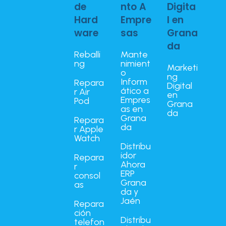
de
nto A
Digita
Hard
Empre
l en
ware
sas
Grana
da
Reballi
Mante
ng
nimient
Marketi
o
ng
Inform
Repara
Digital
ático a
r Air
en
Empres
Pod
Grana
as en
da
Grana
Repara
da
r Apple
Watch
Distribu
idor
Repara
Ahora
r
ERP
consol
Grana
as
da y
Jaén
Repara
ción
Distribu
telefon