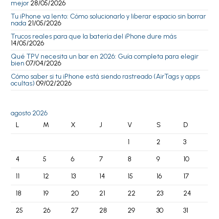
mejor
28/05/2026
Tu iPhone va lento: Cómo solucionarlo y liberar espacio sin borrar
nada
21/05/2026
Trucos reales para que la batería del iPhone dure más
14/05/2026
Qué TPV necesita un bar en 2026: Guía completa para elegir
bien
07/04/2026
Cómo saber si tu iPhone está siendo rastreado (AirTags y apps
ocultas)
09/02/2026
agosto 2026
L
M
X
J
V
S
D
1
2
3
4
5
6
7
8
9
10
11
12
13
14
15
16
17
18
19
20
21
22
23
24
25
26
27
28
29
30
31