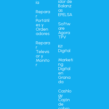
idor de
ía
Balanz
as
Repara
EPELSA
r
Portátil
Softw
es y
are
Orden
Agora
adores
TPV
Repara
Kit
r
Digital
Televis
or y
Marketi
Monito
ng
r
Digital
en
Grana
da
Cashlo
gy
Cajón
de
cobro