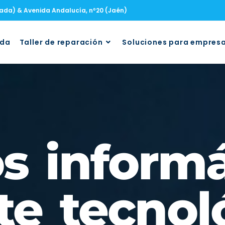
nada) & Avenida Andalucía, nº20 (Jaén)
uda
Taller de reparación
Soluciones para empres
os inform
te tecnol