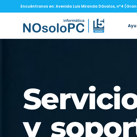
Encuéntranos en: Avenida Luis Miranda Dávalos, nº4 (Gra
Ay
Servici
y sopor