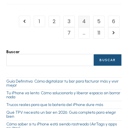
1
2
3
4
5
6
7
…
11
Buscar
BUSCAR
Guía Definitiva: Cómo digitalizar tu bar para facturar más y vivir
mejor
Tu iPhone va lento: Cómo solucionarlo y liberar espacio sin borrar
nada
Trucos reales para que la batería del iPhone dure más
Qué TPV necesita un bar en 2026: Guía completa para elegir
bien
Cómo saber si tu iPhone está siendo rastreado (AirTags y apps