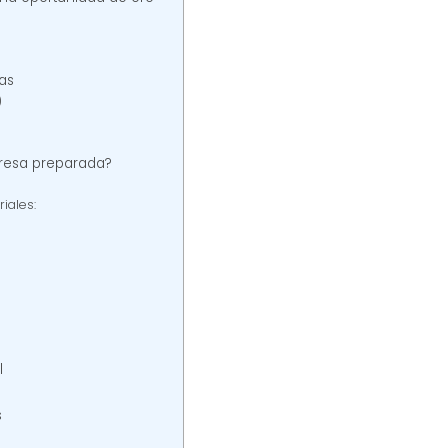
vas
)
presa preparada?
iales:
l
s