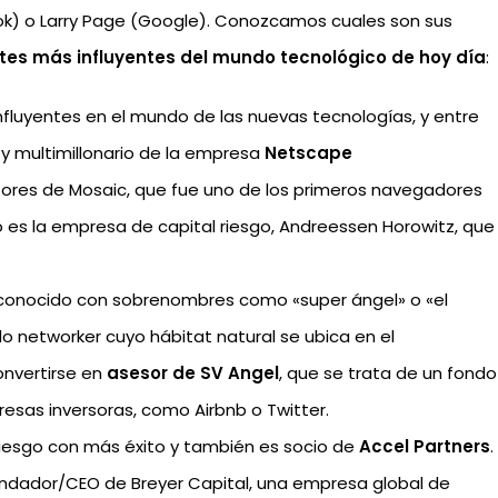
k) o Larry Page (Google). Conozcamos cuales son sus
tes más influyentes del mundo tecnológico de hoy día
:
 influyentes en el mundo de las nuevas tecnologías, y entre
 y multimillonario de la empresa
Netscape
utores de Mosaic, que fue uno de los primeros navegadores
to es la empresa de capital riesgo, Andreessen Horowitz, que
 y conocido con sobrenombres como «super ángel» o «el
do networker cuyo hábitat natural se ubica en el
convertirse en
asesor de SV Angel
, que se trata de un fondo
sas inversoras, como Airbnb o Twitter.
l riesgo con más éxito y también es socio de
Accel Partners
.
undador/CEO de Breyer Capital, una empresa global de