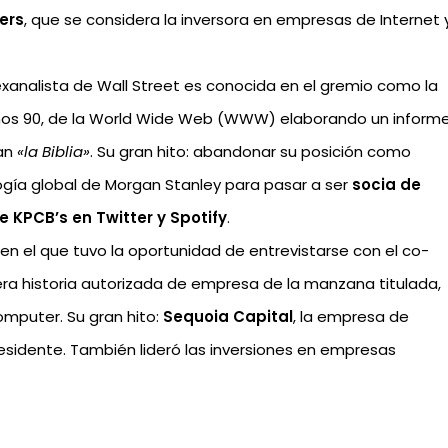
ers
, que se considera la inversora en empresas de Internet 
a exanalista de Wall Street es conocida en el gremio como la
los años 90, de la World Wide Web (WWW) elaborando un inform
ran
«la Biblia»
. Su gran hito: abandonar su posición como
ogía global de Morgan Stanley para pasar a ser
socia de
e KPCB’s en Twitter y Spotify
.
E, en el que tuvo la oportunidad de entrevistarse con el co-
mera historia autorizada de empresa de la manzana titulada,
omputer. Su gran hito:
Sequoia Capital
, la empresa de
presidente. También lideró las inversiones en empresas