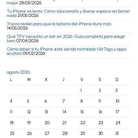
mejor
28/05/2026
Tu iPhone va lento: Cómo solucionarlo y liberar espacio sin borrar
nada
21/05/2026
Trucos reales para que la batería del iPhone dure más
14/05/2026
Qué TPV necesita un bar en 2026: Guía completa para elegir
bien
07/04/2026
Cómo saber si tu iPhone está siendo rastreado (AirTags y apps
ocultas)
09/02/2026
agosto 2026
L
M
X
J
V
S
D
1
2
3
4
5
6
7
8
9
10
11
12
13
14
15
16
17
18
19
20
21
22
23
24
25
26
27
28
29
30
31