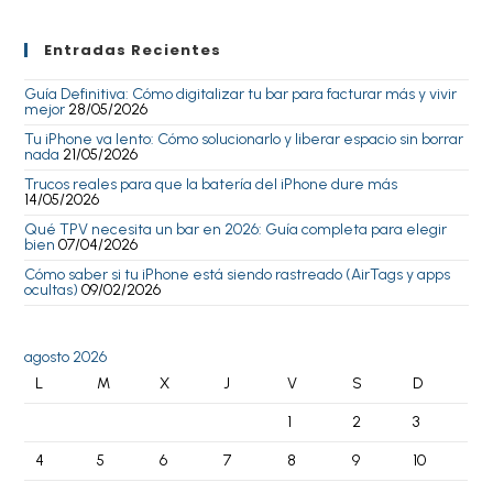
Entradas Recientes
Guía Definitiva: Cómo digitalizar tu bar para facturar más y vivir
mejor
28/05/2026
Tu iPhone va lento: Cómo solucionarlo y liberar espacio sin borrar
nada
21/05/2026
Trucos reales para que la batería del iPhone dure más
14/05/2026
Qué TPV necesita un bar en 2026: Guía completa para elegir
bien
07/04/2026
Cómo saber si tu iPhone está siendo rastreado (AirTags y apps
ocultas)
09/02/2026
agosto 2026
L
M
X
J
V
S
D
1
2
3
4
5
6
7
8
9
10