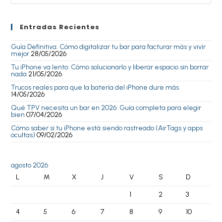
Entradas Recientes
Guía Definitiva: Cómo digitalizar tu bar para facturar más y vivir
mejor
28/05/2026
Tu iPhone va lento: Cómo solucionarlo y liberar espacio sin borrar
nada
21/05/2026
Trucos reales para que la batería del iPhone dure más
14/05/2026
Qué TPV necesita un bar en 2026: Guía completa para elegir
bien
07/04/2026
Cómo saber si tu iPhone está siendo rastreado (AirTags y apps
ocultas)
09/02/2026
agosto 2026
L
M
X
J
V
S
D
1
2
3
4
5
6
7
8
9
10