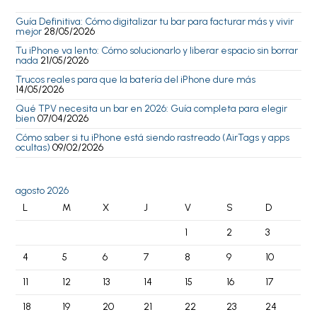
Guía Definitiva: Cómo digitalizar tu bar para facturar más y vivir
mejor
28/05/2026
Tu iPhone va lento: Cómo solucionarlo y liberar espacio sin borrar
nada
21/05/2026
Trucos reales para que la batería del iPhone dure más
14/05/2026
Qué TPV necesita un bar en 2026: Guía completa para elegir
bien
07/04/2026
Cómo saber si tu iPhone está siendo rastreado (AirTags y apps
ocultas)
09/02/2026
agosto 2026
L
M
X
J
V
S
D
1
2
3
4
5
6
7
8
9
10
11
12
13
14
15
16
17
18
19
20
21
22
23
24