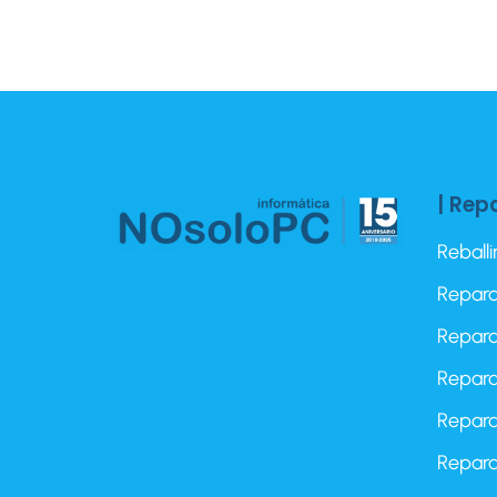
| Rep
Reball
Repara
Repara
Repara
Repara
Repara