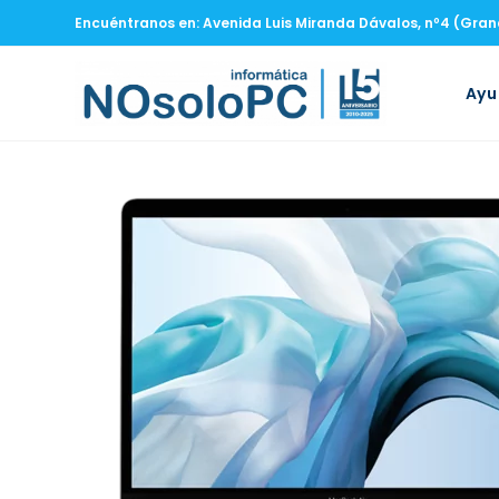
Encuéntranos en: Avenida Luis Miranda Dávalos, nº4 (Gra
Ay