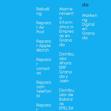
da
Reballi
Mante
ng
nimient
Marketi
o
ng
Inform
Repara
Digital
ático a
r Air
en
Empres
Pod
Grana
as en
da
Grana
Repara
da
r Apple
Watch
Distribu
idor
Repara
Ahora
r
ERP
consol
Grana
as
da y
Jaén
Repara
ción
Distribu
telefon
idor de
ía
Balanz
as
Repara
EPELSA
r