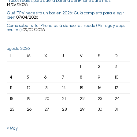
Trucos reales para que la batería del iPhone dure más
14/05/2026
Qué TPV necesita un bar en 2026: Guía completa para elegir
bien
07/04/2026
Cómo saber si tu iPhone está siendo rastreado (AirTags y apps
ocultas)
09/02/2026
agosto 2026
L
M
X
J
V
S
D
1
2
3
4
5
6
7
8
9
10
11
12
13
14
15
16
17
18
19
20
21
22
23
24
25
26
27
28
29
30
31
« May