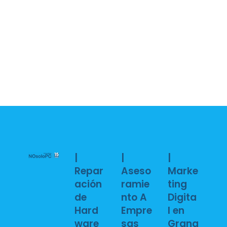
|
|
|
Repar
Aseso
Marke
ación
ramie
ting
de
nto A
Digita
Hard
Empre
l en
ware
sas
Grana