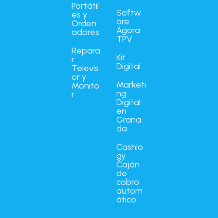
Portátil
Softw
es y
are
Orden
Agora
adores
TPV
Repara
Kit
r
Digital
Televis
or y
Marketi
Monito
ng
r
Digital
en
Grana
da
Cashlo
gy
Cajón
de
cobro
autom
ático