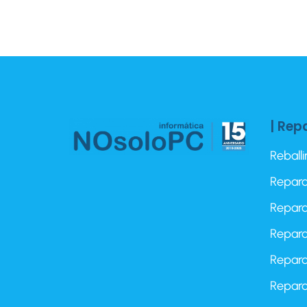
| Rep
Reball
Repara
Repara
Repara
Repara
Repara