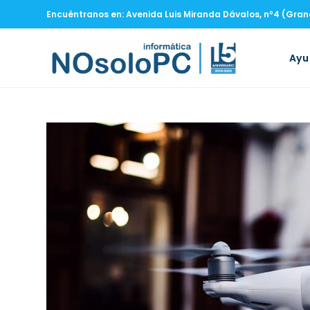
Encuéntranos en: Avenida Luis Miranda Dávalos, nº4 (Gra
Ay