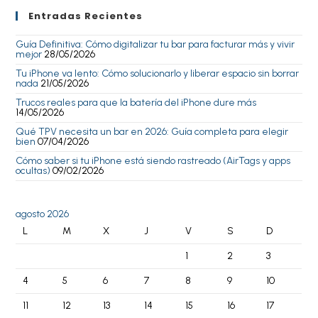
Entradas Recientes
Guía Definitiva: Cómo digitalizar tu bar para facturar más y vivir
mejor
28/05/2026
Tu iPhone va lento: Cómo solucionarlo y liberar espacio sin borrar
nada
21/05/2026
Trucos reales para que la batería del iPhone dure más
14/05/2026
Qué TPV necesita un bar en 2026: Guía completa para elegir
bien
07/04/2026
Cómo saber si tu iPhone está siendo rastreado (AirTags y apps
ocultas)
09/02/2026
agosto 2026
L
M
X
J
V
S
D
1
2
3
4
5
6
7
8
9
10
11
12
13
14
15
16
17