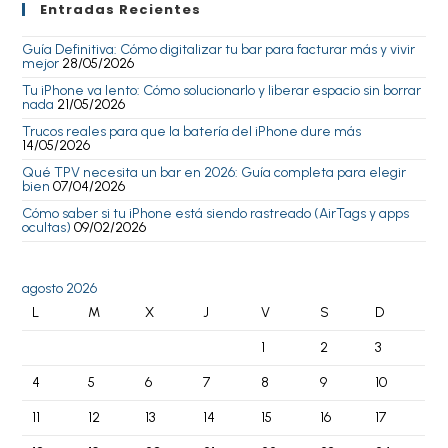
Entradas Recientes
Guía Definitiva: Cómo digitalizar tu bar para facturar más y vivir
mejor
28/05/2026
Tu iPhone va lento: Cómo solucionarlo y liberar espacio sin borrar
nada
21/05/2026
Trucos reales para que la batería del iPhone dure más
14/05/2026
Qué TPV necesita un bar en 2026: Guía completa para elegir
bien
07/04/2026
Cómo saber si tu iPhone está siendo rastreado (AirTags y apps
ocultas)
09/02/2026
agosto 2026
L
M
X
J
V
S
D
1
2
3
4
5
6
7
8
9
10
11
12
13
14
15
16
17