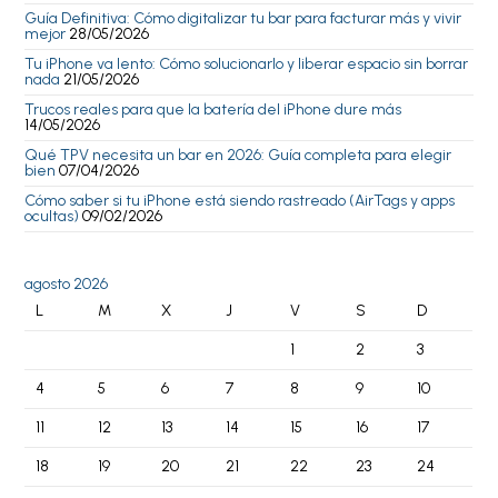
Guía Definitiva: Cómo digitalizar tu bar para facturar más y vivir
mejor
28/05/2026
Tu iPhone va lento: Cómo solucionarlo y liberar espacio sin borrar
nada
21/05/2026
Trucos reales para que la batería del iPhone dure más
14/05/2026
Qué TPV necesita un bar en 2026: Guía completa para elegir
bien
07/04/2026
Cómo saber si tu iPhone está siendo rastreado (AirTags y apps
ocultas)
09/02/2026
agosto 2026
L
M
X
J
V
S
D
1
2
3
4
5
6
7
8
9
10
11
12
13
14
15
16
17
18
19
20
21
22
23
24