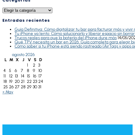
Categorías
Entradas recientes
Guía Definitiva: Cómo digitalizar tu bar para facturar más y vivir
Tu iPhone va lento: Cómo solucionarlo y liberar espacio sin borra
Trucos reales para que la batería del iPhone dure más
14/05/20
Qué TPV necesita un bar en 2026: Guía completa para elegir b
Cómo saber si tu iPhone está siendo rastreado (AirTags y apps o
agosto 2026
L
M
X
J
V
S
D
1
2
3
4
5
6
7
8
9
10
11
12
13
14
15
16
17
18
19
20
21
22
23
24
25
26
27
28
29
30
31
« May