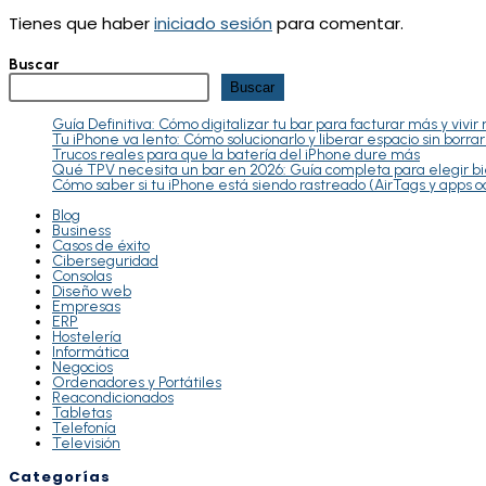
Tienes que haber
iniciado sesión
para comentar.
Buscar
Buscar
Guía Definitiva: Cómo digitalizar tu bar para facturar más y vivir
Tu iPhone va lento: Cómo solucionarlo y liberar espacio sin borra
Trucos reales para que la batería del iPhone dure más
Qué TPV necesita un bar en 2026: Guía completa para elegir b
Cómo saber si tu iPhone está siendo rastreado (AirTags y apps o
Blog
Business
Casos de éxito
Ciberseguridad
Consolas
Diseño web
Empresas
ERP
Hostelería
Informática
Negocios
Ordenadores y Portátiles
Reacondicionados
Tabletas
Telefonía
Televisión
Categorías