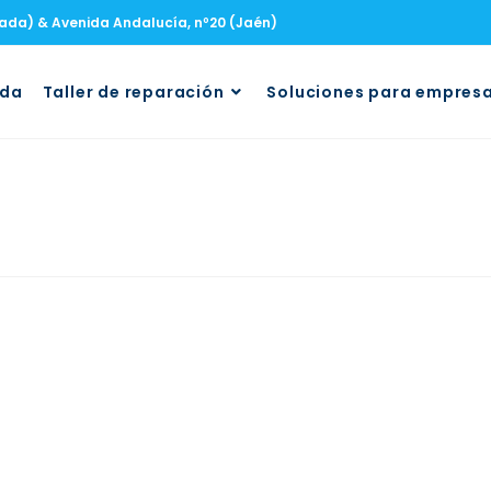
nada) & Avenida Andalucía, nº20 (Jaén)
uda
Taller de reparación
Soluciones para empres