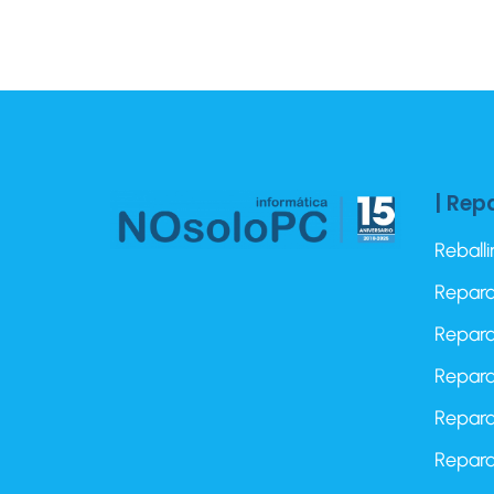
| Rep
Reball
Repara
Repara
Repara
Repara
Repara