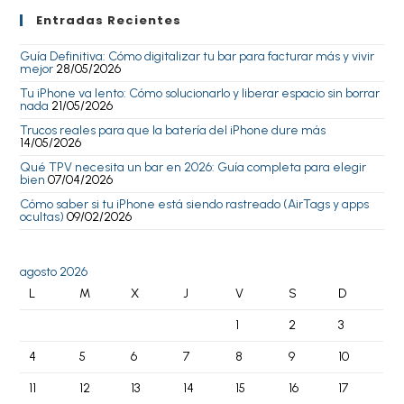
Entradas Recientes
Guía Definitiva: Cómo digitalizar tu bar para facturar más y vivir
mejor
28/05/2026
Tu iPhone va lento: Cómo solucionarlo y liberar espacio sin borrar
nada
21/05/2026
Trucos reales para que la batería del iPhone dure más
14/05/2026
Qué TPV necesita un bar en 2026: Guía completa para elegir
bien
07/04/2026
Cómo saber si tu iPhone está siendo rastreado (AirTags y apps
ocultas)
09/02/2026
agosto 2026
L
M
X
J
V
S
D
1
2
3
4
5
6
7
8
9
10
11
12
13
14
15
16
17