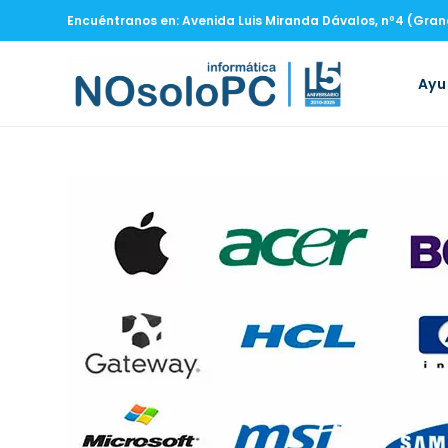
Encuéntranos en: Avenida Luis Miranda Dávalos, nº4 (Gra
Ay