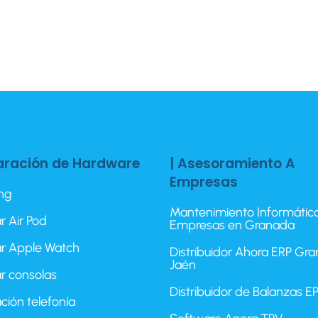
aración de Hardware
| Asesoramiento A
Empresas
ing
Mantenimiento Informátic
r Air Pod
Empresas en Granada
r Apple Watch
Distribuidor Ahora ERP Gr
Jaén
r consolas
Distribuidor de Balanzas 
ción telefonía