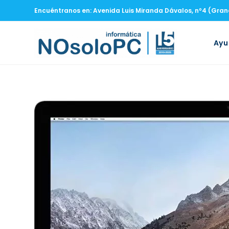
Encuéntranos en: Avenida Luis Miranda Dávalos, nº4 (Gra
Ay