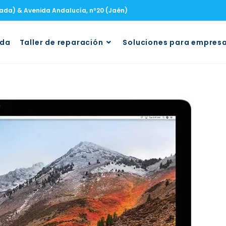
nada) & Avenida Andalucía, nº20 (Jaén)
uda
Taller de reparación
Soluciones para empres