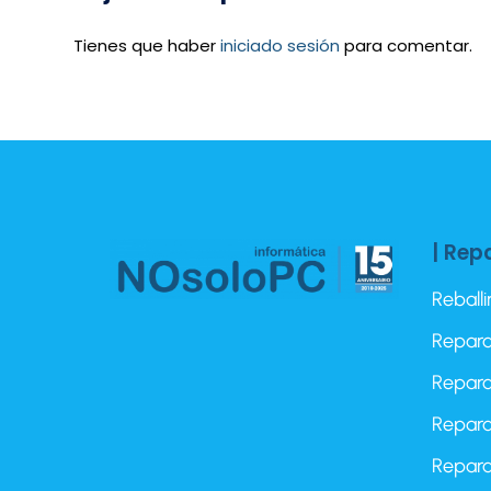
Tienes que haber
iniciado sesión
para comentar.
| Rep
Reball
Repara
Repara
Repara
Repara