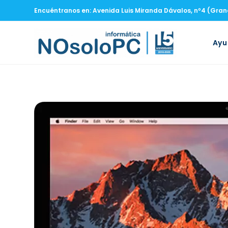
Encuéntranos en: Avenida Luis Miranda Dávalos, nº4 (Gra
Ay