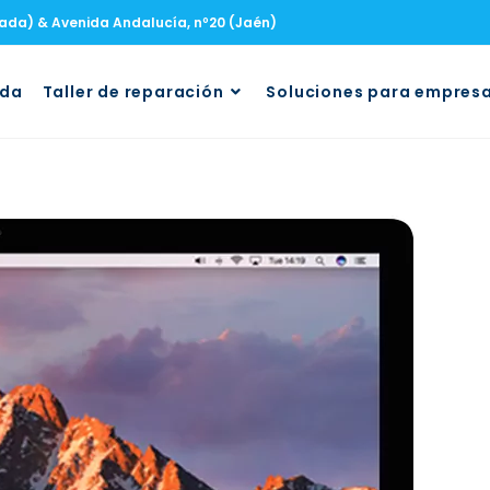
nada) & Avenida Andalucía, nº20 (Jaén)
uda
Taller de reparación
Soluciones para empres