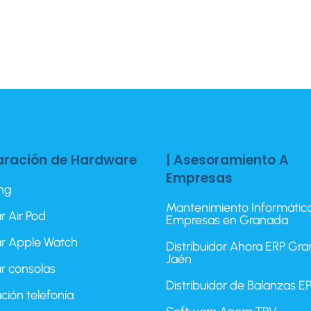
aración de Hardware
| Asesoramiento A
Empresas
ing
Mantenimiento Informátic
r Air Pod
Empresas en Granada
r Apple Watch
Distribuidor Ahora ERP Gr
Jaén
r consolas
Distribuidor de Balanzas 
ción telefonía