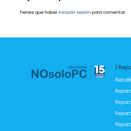
Tienes que haber
iniciado sesión
para comentar.
| Rep
Reball
Repara
Repara
Repara
Repara