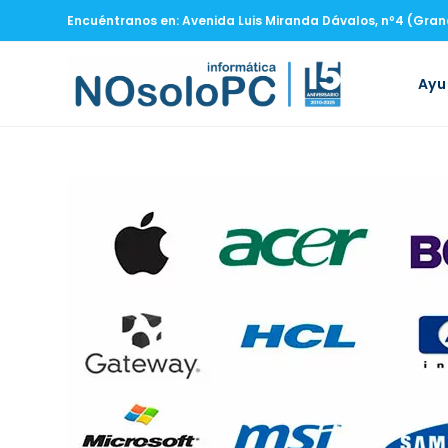
Encuéntranos en: Avenida Luis Miranda Dávalos, nº4 (Gra
Ay