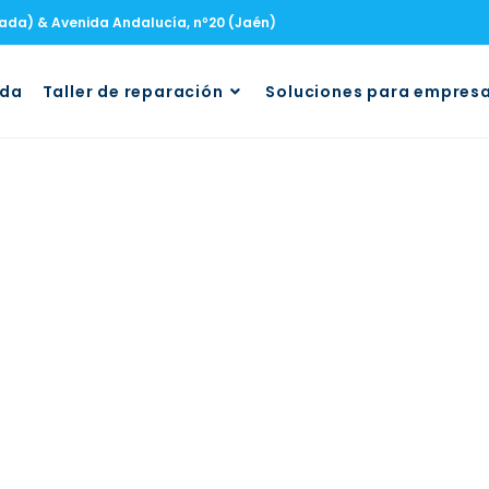
nada) & Avenida Andalucía, nº20 (Jaén)
uda
Taller de reparación
Soluciones para empres