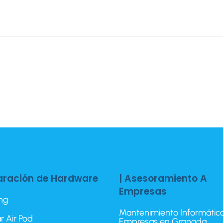
aración de Hardware
| Asesoramiento A
Empresas
ing
Mantenimiento Informátic
r Air Pod
Empresas en Granada